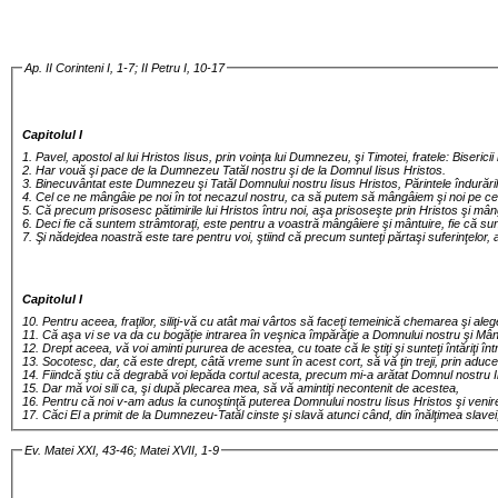
Ap. II Corinteni I, 1-7; II Petru I, 10-17
Capitolul I
1. Pavel, apostol al lui Hristos Iisus, prin voinţa lui Dumnezeu, şi Timotei, fratele: Biseric
2. Har vouă şi pace de la Dumnezeu Tatăl nostru şi de la Domnul Iisus Hristos.
3. Binecuvântat este Dumnezeu şi Tatăl Domnului nostru Iisus Hristos, Părintele îndură
4. Cel ce ne mângâie pe noi în tot necazul nostru, ca să putem să mângâiem şi noi pe c
5. Că precum prisosesc pătimirile lui Hristos întru noi, aşa prisoseşte prin Hristos şi m
6. Deci fie că suntem strâmtoraţi, este pentru a voastră mângâiere şi mântuire, fie că s
7. Şi nădejdea noastră este tare pentru voi, ştiind că precum sunteţi părtaşi suferinţelor, 
Capitolul I
10. Pentru aceea, fraţilor, siliţi-vă cu atât mai vârtos să faceţi temeinică chemarea şi al
11. Că aşa vi se va da cu bogăţie intrarea în veşnica împărăţie a Domnului nostru şi Mânt
12. Drept aceea, vă voi aminti pururea de acestea, cu toate că le ştiţi şi sunteţi întăriţi în
13. Socotesc, dar, că este drept, câtă vreme sunt în acest cort, să vă ţin treji, prin adu
14. Fiindcă ştiu că degrabă voi lepăda cortul acesta, precum mi-a arătat Domnul nostru 
15. Dar mă voi sili ca, şi după plecarea mea, să vă amintiţi necontenit de acestea,
16. Pentru că noi v-am adus la cunoştinţă puterea Domnului nostru Iisus Hristos şi venir
17. Căci El a primit de la Dumnezeu-Tatăl cinste şi slavă atunci când, din înălţimea slavei
Ev. Matei XXI, 43-46; Matei XVII, 1-9