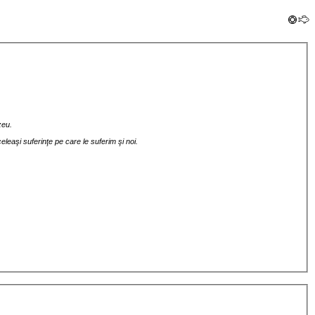
ezeu.
eleaşi suferinţe pe care le suferim şi noi.