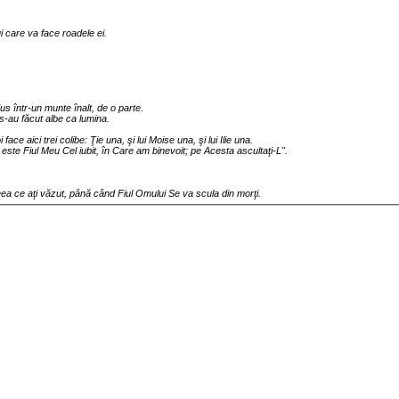
i care va face roadele ei.
a dus într-un munte înalt, de o parte.
ui s-au făcut albe ca lumina.
face aici trei colibe: Ţie una, şi lui Moise una, şi lui Ilie una.
ta este Fiul Meu Cel iubit, în Care am binevoit; pe Acesta ascultaţi-L".
eea ce aţi văzut, până când Fiul Omului Se va scula din morţi.