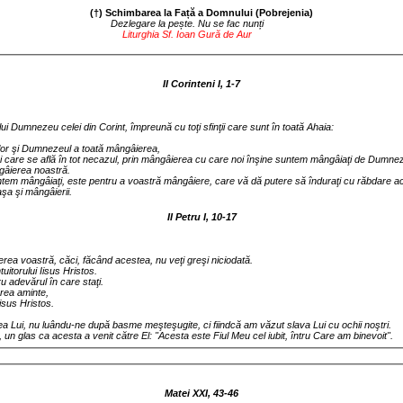
(†) Schimbarea la Față a Domnului (Pobrejenia)
Dezlegare la pește. Nu se fac nunți
Liturghia Sf. Ioan Gură de Aur
II Corinteni I, 1-7
ii lui Dumnezeu celei din Corint, împreună cu toţi sfinţii care sunt în toată Ahaia:
rilor şi Dumnezeul a toată mângâierea,
ei care se află în tot necazul, prin mângâierea cu care noi înşine suntem mângâiaţi de Dumn
ângâierea noastră.
untem mângâiaţi, este pentru a voastră mângâiere, care vă dă putere să înduraţi cu răbdare ac
aşa şi mângâierii.
II Petru I, 10-17
egerea voastră, căci, făcând acestea, nu veţi greşi niciodată.
uitorului Iisus Hristos.
tru adevărul în care staţi.
cerea aminte,
Iisus Hristos.
ea Lui, nu luându-ne după basme meşteşugite, ci fiindcă am văzut slava Lui cu ochii noştri.
, un glas ca acesta a venit către El: "Acesta este Fiul Meu cel iubit, întru Care am binevoit".
Matei XXI, 43-46