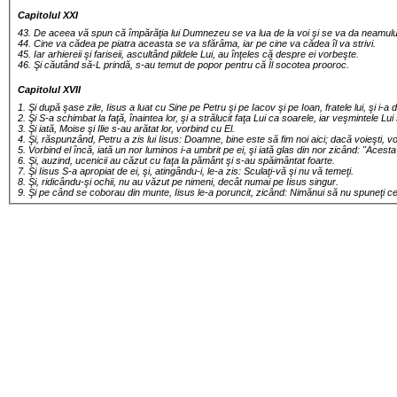
Capitolul XXI
43. De aceea vă spun că împărăţia lui Dumnezeu se va lua de la voi şi se va da neamulu
44. Cine va cădea pe piatra aceasta se va sfărâma, iar pe cine va cădea îl va strivi.
45. Iar arhiereii şi fariseii, ascultând pildele Lui, au înţeles că despre ei vorbeşte.
46. Şi căutând să-L prindă, s-au temut de popor pentru că Îl socotea prooroc.
Capitolul XVII
1. Şi după şase zile, Iisus a luat cu Sine pe Petru şi pe Iacov şi pe Ioan, fratele lui, şi i-
2. Şi S-a schimbat la faţă, înaintea lor, şi a strălucit faţa Lui ca soarele, iar veşmintele L
3. Şi iată, Moise şi Ilie s-au arătat lor, vorbind cu El.
4. Şi, răspunzând, Petru a zis lui Iisus: Doamne, bine este să fim noi aici; dacă voieşti, voi 
5. Vorbind el încă, iată un nor luminos i-a umbrit pe ei, şi iată glas din nor zicând: "Aces
6. Şi, auzind, ucenicii au căzut cu faţa la pământ şi s-au spăimântat foarte.
7. Şi Iisus S-a apropiat de ei, şi, atingându-i, le-a zis: Sculaţi-vă şi nu vă temeţi.
8. Şi, ridicându-şi ochii, nu au văzut pe nimeni, decât numai pe Iisus singur.
9. Şi pe când se coborau din munte, Iisus le-a poruncit, zicând: Nimănui să nu spuneţi c