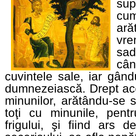
sup
cum
ară
vre
sad
cân
cuvintele sale, iar gându
dumnezeiască. Drept ace
minunilor, arătându-se 
toţi cu minunile, pen
frigului, şi fiind ars 