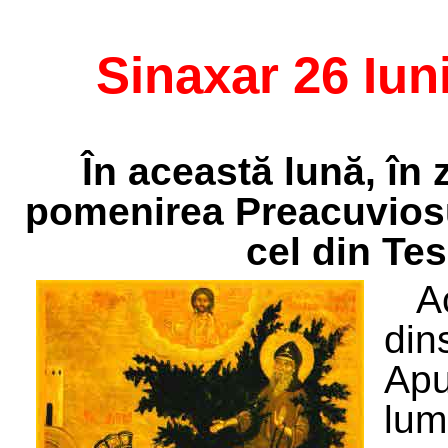
Sinaxar 26 Iun
În această lună, în 
pomenirea Preacuviosu
cel din Tes
A
din
Ap
lu