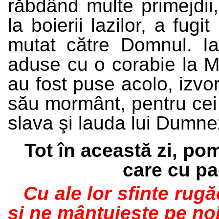
răbdând multe primejdii,
la boierii lazilor, a fug
mutat către Domnul. Iar
aduse cu o corabie la Măn
au fost puse acolo, izvor
său mormânt, pentru cei
slava şi lauda lui Dumnez
Tot în această zi, po
care cu pa
Cu ale lor sfinte rug
şi ne mântuieşte pe no