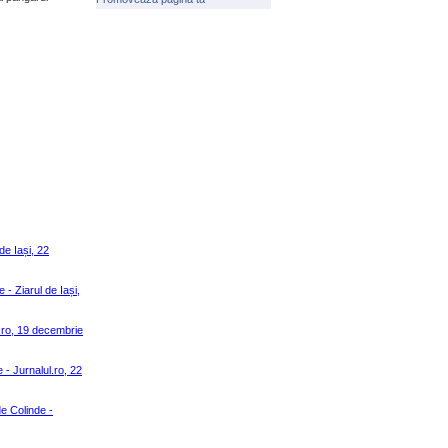
de Iași, 22
- Ziarul de Iași,
.ro, 19 decembrie
 - Jurnalul.ro, 22
de Colinde -