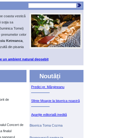
 pe coasta vestică
i soţia sa
 Duminica Tomei)
 prenumelor celor
asiu Ketreanca
,
ultă din pisania
de un ambient natural deosebit
Noutăți
Predici pr. Mărgineanu
orit de
Sfinte Moaște la biserica noastră
Apariție editorială inedită
nalul Concert de
Biserica Toma Cozma
 finalul
la pangarul
Promovează pagina ta