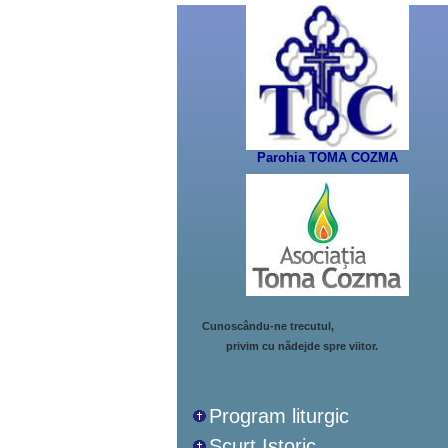
Parohia TOMA COZMA
Cunoscându-ne trecutul,
privim cu nădejde spre viitor.
Program liturgic
Scurt Istoric