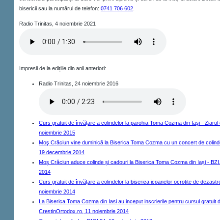
bisericii sau la numărul de telefon:
0741 706 602
.
Radio Trinitas, 4 noiembrie 2021
Impresii de la edițiile din anii anteriori:
Radio Trinitas, 24 noiembrie 2016
Curs gratuit de învăţare a colindelor la parohia Toma Cozma din Iaşi - Ziarul 
noiembrie 2015
Moş Crăciun vine duminică la Biserica Toma Cozma cu un concert de colinde 
19 decembrie 2014
Moș Crăciun aduce colinde și cadouri la Biserica Toma Cozma din Iași - BZI
2014
Curs gratuit de învăţare a colindelor la biserica icoanelor ocrotite de dezastre
noiembrie 2014
La Biserica Toma Cozma din Iasi au inceput inscrierile pentru cursul gratuit 
CrestinOrtodox.ro, 11 noiembrie 2014