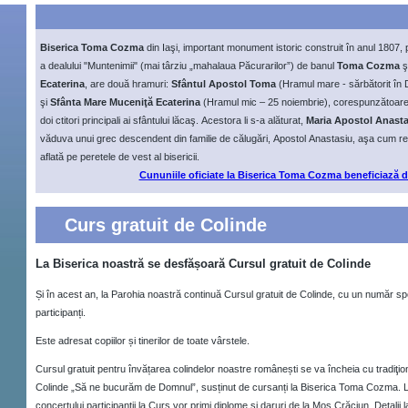
Biserica Toma Cozma
din Iaşi, important monument istoric construit în anul 1807,
a dealului "Muntenimii" (mai târziu „mahalaua Păcurarilor”) de banul
Toma Cozma
ş
Ecaterina
, are două hramuri:
Sfântul Apostol Toma
(Hramul mare - sărbătorit în
şi
Sfânta Mare Muceniţă Ecaterina
(Hramul mic – 25 noiembrie), corespunzătoare
doi ctitori principali ai sfântului lăcaş. Acestora li s-a alăturat,
Maria Apostol Anast
văduva unui grec descendent din familie de călugări, Apostol Anastasiu, aşa cum rez
aflată pe peretele de vest al bisericii.
Cununiile oficiate la Biserica Toma Cozma beneficiază 
Curs gratuit de Colinde
La Biserica noastră se desfășoară Cursul gratuit de Colinde
Și în acest an, la Parohia noastră continuă Cursul gratuit de Colinde, cu un număr sp
participanți.
Este adresat copiilor și tinerilor de toate vârstele.
Cursul gratuit pentru învățarea colindelor noastre românești se va încheia cu tradiţio
Colinde
Să ne bucurăm de Domnul
, susținut de cursanți la Biserica Toma Cozma. La
concertului participanții la Curs vor primi diplome și daruri de la Moș Crăciun. Detalii 