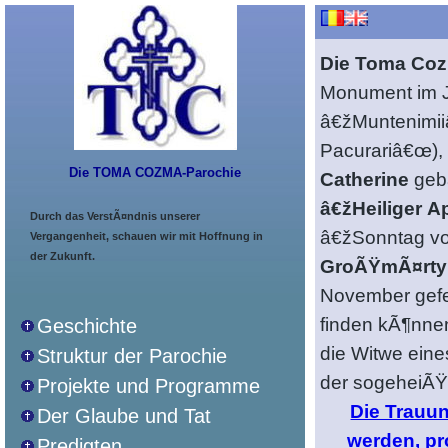
Die Toma Coz
Monument im J
â€žMuntenimii
Pacurariâ€œ)
Die TOMA COZMA-Parochie
Catherine
geba
â€žHeiliger 
Durch das VerstÃ¤ndnis unserer
â€žSonntag vo
Vergangenheit, schauen wir mit Hoffnung in
der Zukunft.
GroÃŸmÃ¤rtyr
November gefeie
finden kÃ¶nnen
Geschichte
die Witwe eine
Struktur der Parochie
der sogeheiÃŸ
Projekte und Programme
Die Trauu
Der Glaube und Tat
werden, pr
Predigten