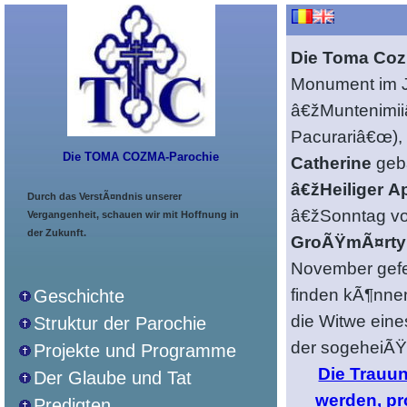
Die Toma Coz
Monument im J
â€žMuntenimii
Pacurariâ€œ)
Die TOMA COZMA-Parochie
Catherine
geba
â€žHeiliger 
Durch das VerstÃ¤ndnis unserer
â€žSonntag vo
Vergangenheit, schauen wir mit Hoffnung in
der Zukunft.
GroÃŸmÃ¤rtyr
November gefeie
finden kÃ¶nnen
Geschichte
die Witwe eine
Struktur der Parochie
der sogeheiÃŸ
Projekte und Programme
Die Trauu
Der Glaube und Tat
werden, pr
Predigten