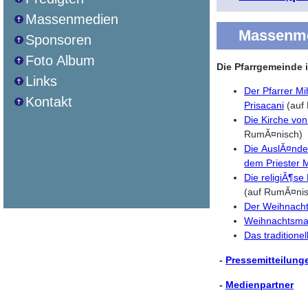
Massenmedien
Massenm
Sponsoren
Foto Album
Die Pfarrgemeinde 
Links
Der Pfarrer M
Kontakt
Prisacani
(auf
Die Kirche von
RumĂ¤nisch)
Die AuslĂ¤nder
dem Priester 
(auf RumĂ¤nis
Weihnachtsma
Das traditione
-
Pressemitteilung
-
Medienpartner