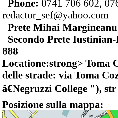
Phone:
0741 706 602, 076
redactor_sef@yahoo.com
Prete Mihai Margineanu, 
Secondo Prete Iustinian-
888
Locatione:strong> Toma C
delle strade: via Toma Coz
â€Negruzzi College "), str
Posizione sulla mappa: